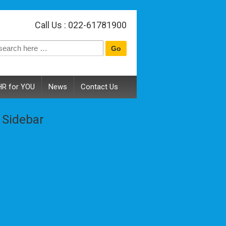
Call Us : 022-61781900
earch
r:
HR for YOU
News
Contact Us
Sidebar