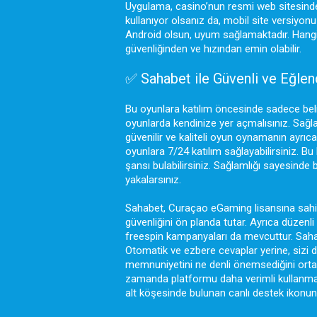
Uygulama, casino’nun resmi web sitesinden ko
kullanıyor olsanız da, mobil site versiyonu
Android olsun, uyum sağlamaktadır. Hangi
güvenliğinden ve hızından emin olabilir.
✅ Sahabet ile Güvenli ve Eğlen
Bu oyunlara katılım öncesinde sadece beli
oyunlarda kendinize yer açmalısınız. Sağlam
güvenilir ve kaliteli oyun oynamanın ayrıcal
oyunlara 7/24 katılım sağlayabilirsiniz. B
şansı bulabilirsiniz. Sağlamlığı sayesind
yakalarsınız.
Sahabet, Curaçao eGaming lisansına sahipt
güvenliğini ön planda tutar. Ayrıca düzenli
freespin kampanyaları da mevcuttur. Sahabe
Otomatik ve ezbere cevaplar yerine, sizi di
memnuniyetini ne denli önemsediğini ort
zamanda platformu daha verimli kullanmanı
alt köşesinde bulunan canlı destek ikonuna