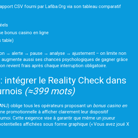
rapport CSV fourni par Lafiba.Org via son tableau comparatif
éels
se bonus casino en ligne
 table)
ation → alerte → pause → analyse → ajustement – on limite non
on augmente aussi ses chances psychologiques de gagner grâce
’on revient frais après chaque interruption obligatoire.
: intégrer le Reality Check dans
urnois
(≈399 mots)
 (ANJ) oblige tous les opérateurs proposant un
bonus casino en
 promotionnelle à afficher clairement leur dispositif
tournoi. Cette exigence vise à garantir que même un joueur
potentielles affichées sous forme graphique (« Vous avez joué X