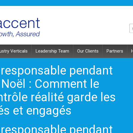
S
fo
ustry Verticals
Leadership Team
Our Clients
Partners
eu responsable pendant
e Noël : Comment le
rôle réalité garde les
és et engagés
eu responsable pendant