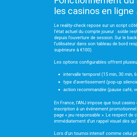
Fonctionnement du 
les casinos en ligne
Le reality‑check repose sur un script côté
l’état actuel du compte joueur : solde res
depuis l’ouverture de session. Sur le ba
l’utilisateur dans son tableau de bord re
supérieure à €100).
Les options configurables offrent plusieur
intervalle temporel (15 min, 30 min, 
type d’avertissement (pop‑up silenci
action recommandée (pause café, vér
En France, l’ANJ impose que tout casino e
inscription à un événement promotionnel. Le
page « jeu responsable ». Le respect de
immédiatement d’un rappel visuel dès qu’il
Lors d’un tournoi intensif comme celui p