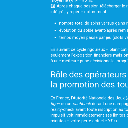
moyenne (RTP ≈ 95 %).
3️⃣ Après chaque session télécharger le 
intégré ; y repérer notamment :
nombre total de spins versus gains r
évolution du solde avant/après remi
temps moyen passé par jeu (slots vs
En suivant ce cycle rigoureux – planific
seulement l’exposition financière mais 
à une meilleure prise décisionnelle lorsqu
Rôle des opérateurs 
la promotion des to
En France, l’Autorité Nationale des Jeux
ligne
ou un
cashback
durant une campagne
reality‑check avant toute inscription au 
impulsif voit immédiatement ses limites 
minutes – votre perte actuelle Y€ »).