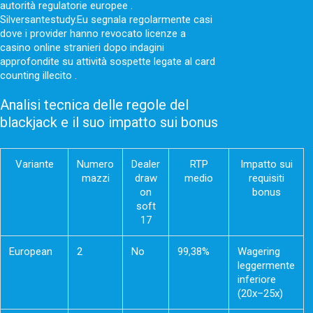
autorità regulatorie europee .
Silversantestudy.Eu segnala regolarmente casi
dove i provider hanno revocato licenze a
casino online stranieri dopo indagini
approfondite su attività sospette legate al card
counting illecito .
Analisi tecnica delle regole del
blackjack e il suo impatto sui bonus
Variante
Numero
Dealer
RTP
Impatto sui
mazzi
draw
medio
requisiti
on
bonus
soft
17
European
2
No
99,38%
Wagering
leggermente
inferiore
(20x–25x)