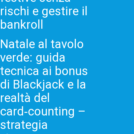
rischi e gestire il
bankroll
Natale al tavolo
verde: guida
tecnica ai bonus
di Blackjack e la
realtà del
card‑counting –
strategia