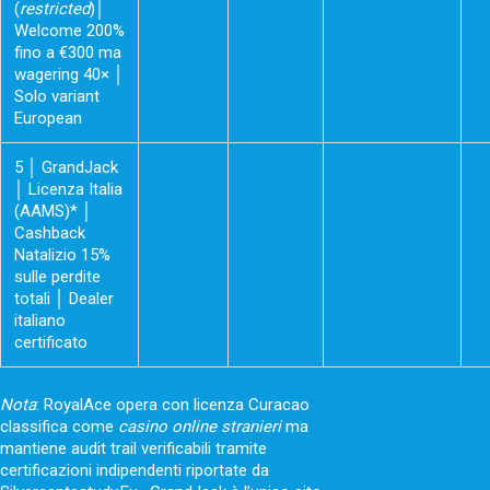
(
restricted
)│
Welcome 200%
fino a €300 ma
wagering 40× │
Solo variant
European
5 │ GrandJack
│ Licenza Italia
(AAMS)* │
Cashback
Natalizio 15%
sulle perdite
totali │ Dealer
italiano
certificato
Nota
: RoyalAce opera con licenza Curacao
classifica come
casino online stranieri
ma
mantiene audit trail verificabili tramite
certificazioni indipendenti riportate da