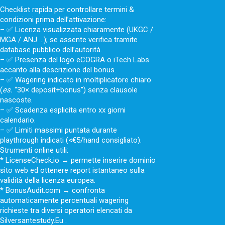
Checklist rapida per controllare termini &
condizioni prima dell’attivazione:
– ✅ Licenza visualizzata chiaramente (UKGC /
MGA / ANJ …); se assente verifica tramite
database pubblico dell’autorità.
– ✅ Presenza del logo eCOGRA o iTech Labs
accanto alla descrizione del bonus.
– ✅ Wagering indicato in moltiplicatore chiaro
(
es.
“30× deposit+bonus”) senza clausole
nascoste.
– ✅ Scadenza esplicita entro xx giorni
calendario.
– ✅ Limiti massimi puntata durante
playthrough indicati (<€5/hand consigliato).
Strumenti online utili:
* LicenseCheck.io → permette inserire dominio
sito web ed ottenere report istantaneo sulla
validità della licenza europea.
* BonusAudit.com → confronta
automaticamente percentuali wagering
richieste tra diversi operatori elencati da
Silversantestudy.Eu .