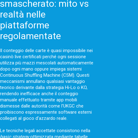
smascherato: mito vs
realtà nelle
piattaforme
regolamentate
Il conteggio delle carte è quasi impossibile nei
casinò live certificati perché ogni sessione
utilizza più mazzi mescolati automaticamente
dopo ogni mano oppure impiega sistemi
Continuous Shuffling Machine (CSM). Questi
meccanismi annullano qualsiasi vantaggio
teorico derivante dalla strategia Hi‑Lo o KO,
rendendo inefficace anche il conteggio
manuale effettuato tramite app mobili
dismesse dalle autorità come l’UKGC che
proibiscono espressamente software esterni
collegati al gioco d’azzardo reale.
Le tecniche legali accettate consistono nella
basic strategy
ottimizzata mediante tabelle