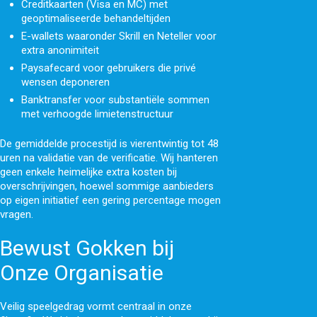
Creditkaarten (Visa en MC) met
geoptimaliseerde behandeltijden
E-wallets waaronder Skrill en Neteller voor
extra anonimiteit
Paysafecard voor gebruikers die privé
wensen deponeren
Banktransfer voor substantiële sommen
met verhoogde limietenstructuur
De gemiddelde procestijd is vierentwintig tot 48
uren na validatie van de verificatie. Wij hanteren
geen enkele heimelijke extra kosten bij
overschrijvingen, hoewel sommige aanbieders
op eigen initiatief een gering percentage mogen
vragen.
Bewust Gokken bij
Onze Organisatie
Veilig speelgedrag vormt centraal in onze