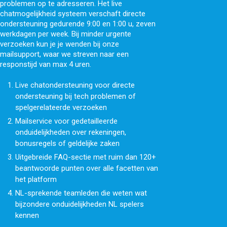
problemen op te adresseren. Het live
chatmogelijkheid systeem verschaft directe
ondersteuning gedurende 9:00 en 1:00 u, zeven
werkdagen per week. Bij minder urgente
verzoeken kun je je wenden bij onze
mailsupport, waar we streven naar een
responstijd van max 4 uren.
Live chatondersteuning voor directe
ondersteuning bij tech problemen of
spelgerelateerde verzoeken
Mailservice voor gedetailleerde
onduidelijkheden over rekeningen,
bonusregels of geldelijke zaken
Uitgebreide FAQ-sectie met ruim dan 120+
beantwoorde punten over alle facetten van
het platform
NL-sprekende teamleden die weten wat
bijzondere onduidelijkheden NL spelers
kennen