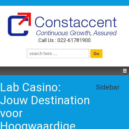
Call Us : 022-61781900
Search
for:
Lab Casino:
Sidebar
Jouw Destination
voor
Hoogwaardige