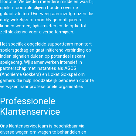
filosofie. We bieden meerdere middelen waarbij
spelers controle blijven houden over de
gokactiviteiten. Overweeg aan inzetgrenzen die
daily, wekelijks of monthly geconfigureerd
kunnen worden, tijdslimieten en de optie tot
zelfblokkering voor diverse termijnen.
Het specifiek opgeleide supportteam monitort
spelersgedrag en gaat initiërend verbinding op
indien signalen duiden op potentieel riskant
spelgedrag. Wij samenwerken intensief in
partnerschap met instanties als AGOG
(Anonieme Gokkers) en Loket Gokspel om
gamers die hulp noodzakelijk behoeven door te
verwijzen naar professionele organisaties.
Professionele
Klantenservice
Ons klantenserviceteam is beschikbaar via
diverse wegen om vragen te behandelen en