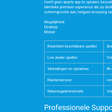
hoeft geen aparte app te ophalen; bezoek
identieke premium experience als op de
schermgrootte aan, hetgeen browsing vanz
Mogelijkheid
Desktop
Mobiel
Kwantiteit beschikbare spellen
dri
Live dealer spellen
Vol
Inbetalingen en opnames
Al
Klantenservice
ron
Rekeningadministratie
Vol
Professionele Suppo