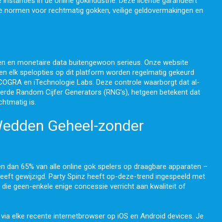
nstanties in de online gokindustrie. Deze licentie garandeert
e normen voor rechtmatig gokken, veilige geldovermakingen en
gen en monetaire data buitengewoon serieus. Onze website
en elk spelopties op dit platform worden regelmatig gekeurd
eCOGRA en iTechnologie Labs. Deze controle waarborgt dat al-
eerde Random Cijfer Generators (RNG’s), hetgeen betekent dat
chtmatig is.
Wedden Geheel-zonder
en dan 65% van alle online gok spelers op draagbare apparaten –
heeft gewijzigd. Party Spinz heeft op-deze-trend ingespeeld met
die geen-enkele enige concessie verricht aan kwaliteit of
ia elke recente internetbrowser op iOS en Android devices. Je