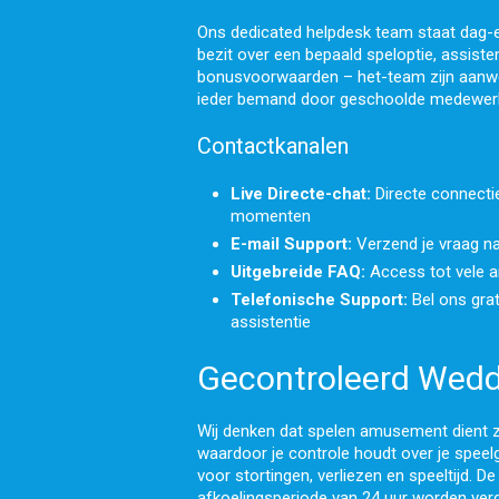
Ons dedicated helpdesk team staat dag-e
bezit over een bepaald speloptie, assisten
bonusvoorwaarden – het-team zijn aanwez
ieder bemand door geschoolde medewerke
Contactkanalen
Live Directe-chat:
Directe connecti
momenten
E-mail Support:
Verzend je vraag n
Uitgebreide FAQ:
Access tot vele a
Telefonische Support:
Bel ons gra
assistentie
Gecontroleerd Wedde
Wij denken dat spelen amusement dient zi
waardoor je controle houdt over je speel
voor stortingen, verliezen en speeltijd. D
afkoelingsperiode van 24 uur worden ver