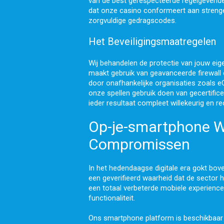
van de best gerespecteerde regelgevende i
dat onze casino conformeert aan streng
zorgvuldige gedragscodes.
Het Beveiligingsmaatregelen
Wij behandelen de protectie van jouw ei
maakt gebruik van geavanceerde firewall 
door onafhankelijke organisaties zoals 
onze spellen gebruik doen van gecertific
ieder resultaat compleet willekeurig en re
Op-je-smartphone 
Compromissen
In het hedendaagse digitale era gokt bov
een geverifieerd waarheid dat de sector 
een totaal verbeterde mobiele experience 
functionaliteit.
Ons smartphone platform is beschikbaar v