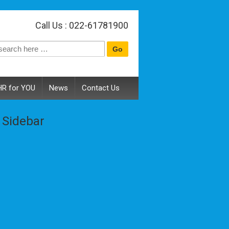
Call Us : 022-61781900
earch
r:
HR for YOU
News
Contact Us
Sidebar