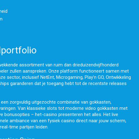
heid
en
portfolio
kwekkende assortiment van ruim dan drieduizendvijfhonderd
peler zullen aanspreken. Onze platform functioneert samen met
e sector, inclusief NetEnt, Microgaming, Play’n GO, Ontwikkeling
hips garanderen dat je toegang hebt tot de recentste releases
 een zorgvuldig uitgezochte combinatie van gokkasten,
varingen. Van klassieke slots tot moderne video gokkasten met
e bonusopties – het-casino presenteren het alles. Het live
inele ambiance van een fysiek casino direct naar jouw scherm,
eal-time partijen leiden.