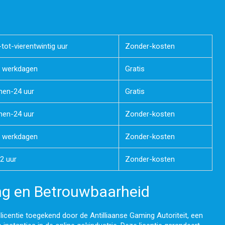
-tot-vierentwintig uur
Zonder-kosten
3 werkdagen
Gratis
nen-24 uur
Gratis
nen-24 uur
Zonder-kosten
5 werkdagen
Zonder-kosten
2 uur
Zonder-kosten
ng en Betrouwbaarheid
licentie toegekend door de Antilliaanse Gaming Autoriteit, een