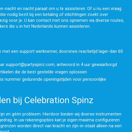
n-nacht en nacht paraat om u te assisteren. Of u nu een vraag
tie nodig bezit bij een betaling of inlichtingen zoekt over
ig voor je. U kan contact met ons opnemen via diverse routes,
rs die u in het Nederlands kunnen assisteren.
e met een support werknemer, doorsnee reactietijd lager-dan 60
aar support@partyspinz.com, antwoord in 4 uur gewaarborgd
rtikelen die de best gestelde vragen oplossen
tis nummer gedurende openingstijden voor persoonlijke
n bij Celebration Spinz
jn en géén probleem. Hierdoor bieden wij diverse instrumenten
gedrag. In uw rekeningopties kan je eigen maxima configureren
e grenzen worden direct van kracht en zijn-in-staat alleen na een
groot.